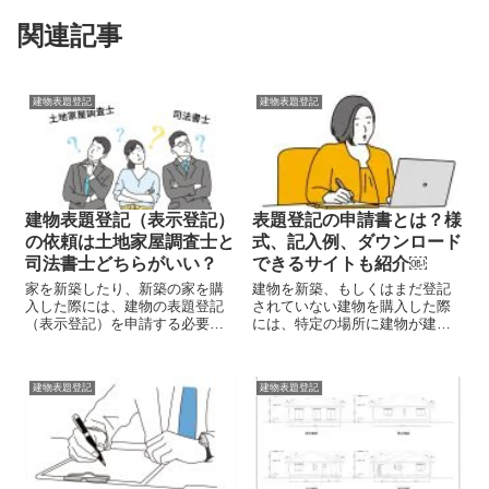
関連記事
建物表題登記
建物表題登記
建物表題登記（表示登記）
表題登記の申請書とは？様
の依頼は土地家屋調査士と
式、記入例、ダウンロード
司法書士どちらがいい？
できるサイトも紹介￼
家を新築したり、新築の家を購
建物を新築、もしくはまだ登記
入した際には、建物の表題登記
されていない建物を購入した際
（表示登記）を申請する必要が
には、特定の場所に建物が建て
あります。また、家の所有権を
られたことを証明するために法
明確にするためには所有権保存
務局へ登記をしなくてはなりま
登記を申請します。2つの登記に
せん。これを建物表題登記(以
建物表題登記
建物表題登記
はそれぞれ土地家屋調査士、そ
下、表題登記)と言います。 表題
して、司法書士という専門家が
登記は土地家屋調査士に依頼す
います。今回...
るの...