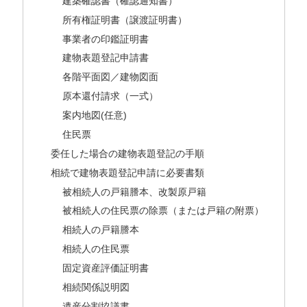
建築確認書（確認通知書）
所有権証明書（譲渡証明書）
事業者の印鑑証明書
建物表題登記申請書
各階平面図／建物図面
原本還付請求（一式）
案内地図(任意)
住民票
委任した場合の建物表題登記の手順
相続で建物表題登記申請に必要書類
被相続人の戸籍謄本、改製原戸籍
被相続人の住民票の除票（または戸籍の附票）
相続人の戸籍謄本
相続人の住民票
固定資産評価証明書
相続関係説明図
遺産分割協議書