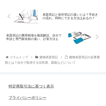
意したいのが持分割合です。表
う。また、表題登記は自分です
題登記をする際の持分割合の書
ることもできます。自分で登記
き方について見ていきましょう
申請した場合の費用はどのくら
いになるでしょう。表題登記の
表題登記と保存登記の違いとは？手続き
費用について詳しくお話しした
の流れ、同時にできる方法はあるの？
いと思います。
表題登記の費用相場を徹底解説。自分で
申請と専門家依頼の違い、計算方法も
コラムトップ
建物表題登記
建物表題登記の必要書
類とは？自分で取得する住民票、図面などについて
特定商取引法に
基づく表示
プライバシー
ポリシー