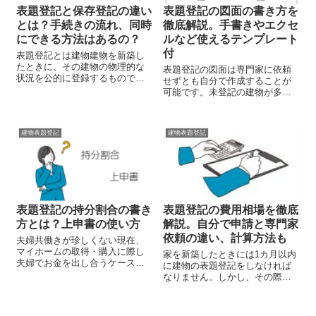
表題登記と保存登記の違い
表題登記の図面の書き方を
とは？手続きの流れ、同時
徹底解説。手書きやエクセ
にできる方法はあるの？
ルなど使えるテンプレート
付
表題登記とは建物建物を新築し
たときに、その建物の物理的な
表題登記の図面は専門家に依頼
状況を公的に登録するもので
せずとも自分で作成することが
す。そして、その建物の所有権
可能です。未登記の建物が多く
を明確にするためには、建物の
問題となっている現在、一般の
「保存登記」が必要になりま
方が自分で表題登記することを
す。いずれも大切な登記です。
国も歓迎しています。登記申請
建物の表題登記と保存登記の違
建物表題登記
建物表題登記
時に添付する図面の作成のハー
い、手続きの流れについて見て
ドルを下げるコツなどについて
いくことにしましょう。
テンプレートとあわせて紹介し
ています。
表題登記の持分割合の書き
表題登記の費用相場を徹底
方とは？上申書の使い方
解説。自分で申請と専門家
依頼の違い、計算方法も
夫婦共働きが珍しくない現在、
マイホームの取得・購入に際し
家を新築したときには1カ月以内
夫婦でお金を出し合うケースが
に建物の表題登記をしなければ
増えています。そして、取得し
なりません。しかし、その際気
た家の名義について、単独では
になるのは費用です。そこで、
なく共有名義を検討する世帯も
表題登記を専門家に依頼した場
多くなっています。その際、注
合の費用相場を見てみましょ