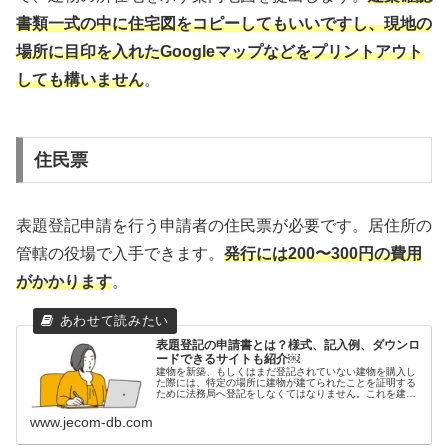
書類一式の中に住宅図をコピーしてもいいですし、現地の
場所に目印を入れたGoogleマップなどをプリントアウト
しても構いません
。
住民票
表題登記申請を行う申請者の住民票が必要です。居住所の
管轄の役場で入手できます。
発行には200〜300円の費用
がかかります
。
表題登記の申請書とは？様式、記入例、ダウンロ
ードできるサイトも紹介￼
建物を新築、もしくはまだ登記されていない建物を購入し
た際には、特定の場所に建物が建てられたことを証明する
ために法務局へ登記をしなくてはなりません。これを建物
表題登記(以下、表題登記)と言います。表題登記は土地家
屋調査士に依頼するのが一般的で
www.jecom-db.com