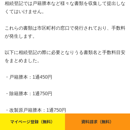
相続登記では戸籍謄本など様々な書類を収集して提出しな
くてはいけません。
これらの書類は市区町村の窓口で発行されており、手数料
が発生します。
以下に相続登記の際に必要となりうる書類名と手数料目安
をまとめました。
・戸籍謄本：1通450円
・除籍謄本：1通750円
・改製原戸籍謄本：1通750円
マイページ登録（無料）
資料請求（無料）
・戸籍の附票の写し：1通300円
ホーム
検索
トップ
サイドバー