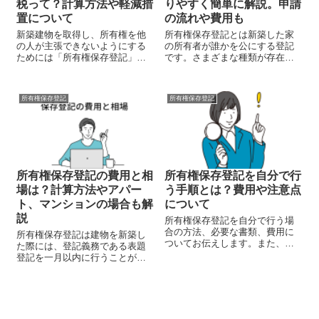
税って？計算方法や軽減措
りやすく簡単に解説。申請
置について
の流れや費用も
新築建物を取得し、所有権を他
所有権保存登記とは新築した家
の人が主張できないようにする
の所有者が誰かを公にする登記
ためには「所有権保存登記」と
です。さまざまな種類が存在す
いう登記が必要です。所有権保
る不動産登記、それがどのよう
存登記には、登録免許税という
な登記なのか、また、必要書類
国税が課せられます。すでに登
や申請の流れ、費用などもわか
所有権保存登記
所有権保存登記
記済の不動産を相続により取得
りやすくお話ししていきます。
した場合は、所有権保存登記で
はなく、所有権...
所有権保存登記の費用と相
所有権保存登記を自分で行
場は？計算方法やアパー
う手順とは？費用や注意点
ト、マンションの場合も解
について
説
所有権保存登記を自分で行う場
合の方法、必要な書類、費用に
所有権保存登記は建物を新築し
ついてお伝えします。また、個
た際には、登記義務である表題
人だけではなく法人の所有権保
登記を一月以内に行うことが重
存登記についても解説しますの
要です。費用は地域や物件の種
で、企業で不動産購入を検討し
類、登記内容によって変動する
ている担当者の方もぜひ、参考
ため予め費用や計算方法を知っ
にしてください。
ておかなくてはなりません。そ
こで本記事では、所有権保存登